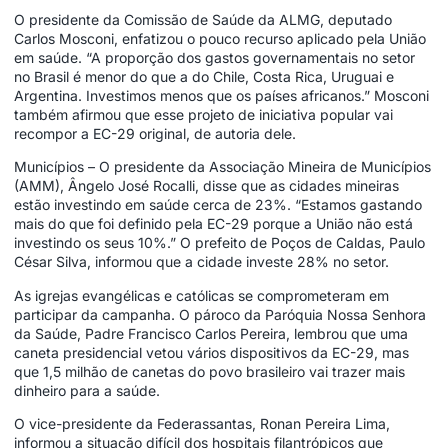
O presidente da Comissão de Saúde da ALMG, deputado
Carlos Mosconi, enfatizou o pouco recurso aplicado pela União
em saúde. “A proporção dos gastos governamentais no setor
no Brasil é menor do que a do Chile, Costa Rica, Uruguai e
Argentina. Investimos menos que os países africanos.” Mosconi
também afirmou que esse projeto de iniciativa popular vai
recompor a EC-29 original, de autoria dele.
Municípios – O presidente da Associação Mineira de Municípios
(AMM), Ângelo José Rocalli, disse que as cidades mineiras
estão investindo em saúde cerca de 23%. “Estamos gastando
mais do que foi definido pela EC-29 porque a União não está
investindo os seus 10%.” O prefeito de Poços de Caldas, Paulo
César Silva, informou que a cidade investe 28% no setor.
As igrejas evangélicas e católicas se comprometeram em
participar da campanha. O pároco da Paróquia Nossa Senhora
da Saúde, Padre Francisco Carlos Pereira, lembrou que uma
caneta presidencial vetou vários dispositivos da EC-29, mas
que 1,5 milhão de canetas do povo brasileiro vai trazer mais
dinheiro para a saúde.
O vice-presidente da Federassantas, Ronan Pereira Lima,
informou a situação difícil dos hospitais filantrópicos que