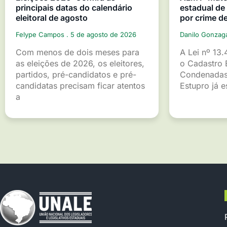
principais datas do calendário
estadual d
eleitoral de agosto
por crime d
Felype Campos
5 de agosto de 2026
Danilo Gonza
Com menos de dois meses para
A Lei nº 13.
as eleições de 2026, os eleitores,
o Cadastro 
partidos, pré-candidatos e pré-
Condenadas
candidatas precisam ficar atentos
Estupro já 
a