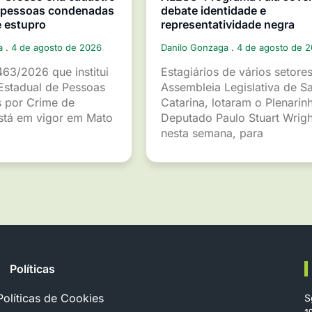
e pessoas condenadas
debate identidade e
e estupro
representatividade negra
ga
4 de agosto de 2026
Danilo Gonzaga
4 de agosto de 
463/2026 que institui
Estagiários de vários setore
Estadual de Pessoas
Assembleia Legislativa de S
 por Crime de
Catarina, lotaram o Plenarin
está em vigor em Mato
Deputado Paulo Stuart Wrigh
nesta semana, para
Políticas
Políticas de Cookies
S