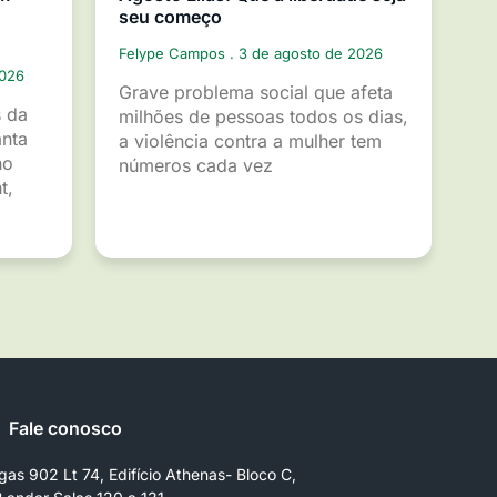
seu começo
Felype Campos
3 de agosto de 2026
2026
Grave problema social que afeta
s da
milhões de pessoas todos os dias,
anta
a violência contra a mulher tem
ho
números cada vez
t,
Fale conosco
gas 902 Lt 74, Edifício Athenas- Bloco C,