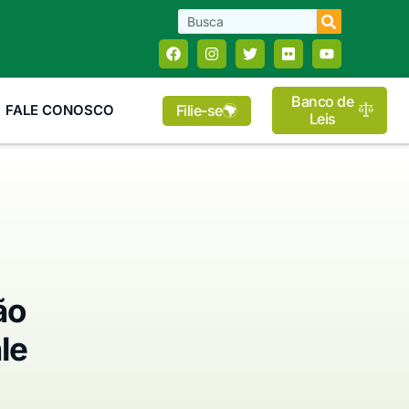
Banco de
Filie-se
FALE CONOSCO
Leis
ão
le