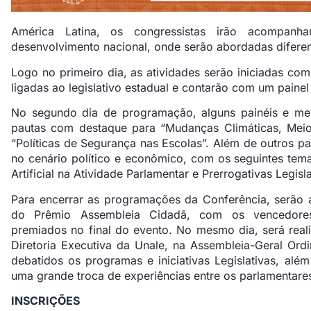
América Latina, os congressistas irão acompan
desenvolvimento nacional, onde serão abordadas diferen
Logo no primeiro dia, as atividades serão iniciadas co
ligadas ao legislativo estadual e contarão com um paine
No segundo dia de programação, alguns painéis e mes
pautas com destaque para “Mudanças Climáticas, Meio
“Políticas de Segurança nas Escolas”. Além de outros pa
no cenário político e econômico, com os seguintes tema
Artificial na Atividade Parlamentar e Prerrogativas Legisla
Para encerrar as programações da Conferência, serão a
do Prêmio Assembleia Cidadã, com os vencedores 
premiados no final do evento. No mesmo dia, será real
Diretoria Executiva da Unale, na Assembleia-Geral Ordi
debatidos os programas e iniciativas Legislativas, al
uma grande troca de experiências entre os parlamentares 
INSCRIÇÕES