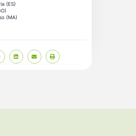
ia (ES)
GO)
rso (MA)