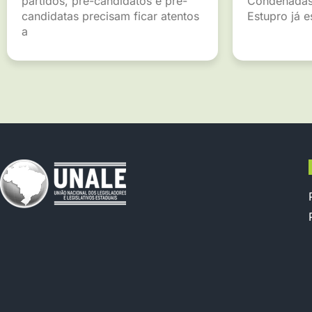
partidos, pré-candidatos e pré-
Condenadas
candidatas precisam ficar atentos
Estupro já 
a