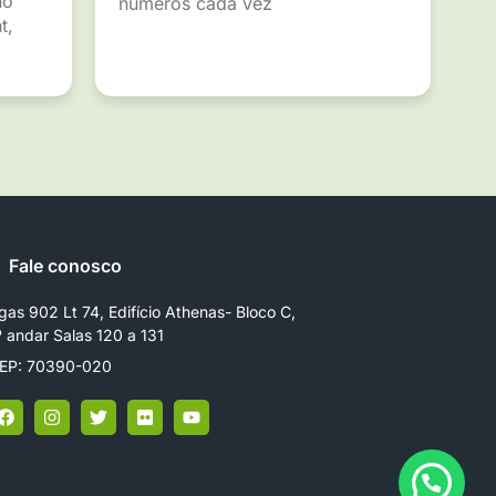
ho
números cada vez
t,
Fale conosco
gas 902 Lt 74, Edifício Athenas- Bloco C,
º andar Salas 120 a 131
EP: 70390-020