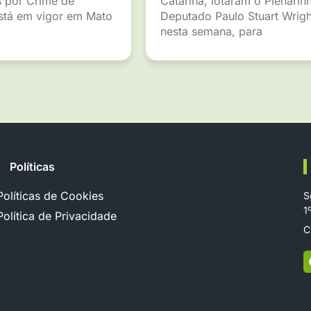
 por Crime de
Catarina, lotaram o Plenarin
está em vigor em Mato
Deputado Paulo Stuart Wrigh
nesta semana, para
Políticas
Políticas de Cookies
S
1
Política de Privacidade
C