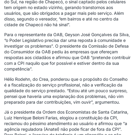
do Sul, na região de Chapecó, o sinal captado pelos celulares
tem origem no estado vizinho, gerando transtornos aos
usuários, que são obrigados a pagar mais pelo serviço. Além
disso, segundo o vereador, “em bairros e até no centro da
cidade de Chapecó não há sinal”.
Para o representante da OAB, Geyson José Gonçalves da Silva,
“o Poder Legislativo precisa dar uma reposta à comunidade e
investigar os problemas”. O presidente da Comissão de Defesa
do Consumidor da OAB pediu às empresas que ofereçam
respostas aos cidadãos e afirmou que OAB “pretende contribuir
com a CPI naquilo que for possível e estiver dentro da sua
competência”.
Hélio Rodehn, do Crea, ponderou que o propósito do Conselho
é a fiscalização do serviço profissional, não a verificação da
qualidade do serviço prestado. “Estou até um pouco surpreso,
pensei que haveria uma explanação dos problemas, não vim
preparado para dar contribuições, vim ouvir”, argumentou.
Já o presidente da Ordem dos Economistas de Santa Catarina,
Luiz Henrique Beloni Farias, elogiou a constituição da CPI,
reclamou do péssimo atendimento ao usuário e afirmou que “a
agência reguladora (Anatel) não pode ficar de fora da CPI”.
Para Beloni, o “serviço de telefonia é um oligopólio e se não