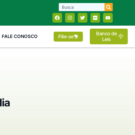
Banco de
Filie-se
FALE CONOSCO
Leis
lia