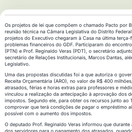
Os projetos de lei que compõem o chamado Pacto por Br
reunião técnica na Câmara Legislativa do Distrito Federal
projetos do Executivo chegaram à Casa na última terça-f
problemas financeiros do GDF. Participaram do encontr
(PTN) e Prof. Reginaldo Veras (PDT), o secretário adjun
secretário de Relações Institucionais, Marcos Dantas, al
Legislativo.
Uma das propostas discutidas foi a que autoriza o gover
Receita Orçamentária (ARO), no valor de R$ 400 milhões
atrasados, férias e horas extras para professores e méd
vinculou a realização da antecipação à aprovação dos 
impostos. Segundo ele, para obter os recursos junto ao 
comprovar que terá condições de pagar o empréstimo ain
possível com o aumento dos impostos.
O deputado Prof. Reginaldo Veras informou que durante
dos servidores para o pagamento dos atrasados, quand