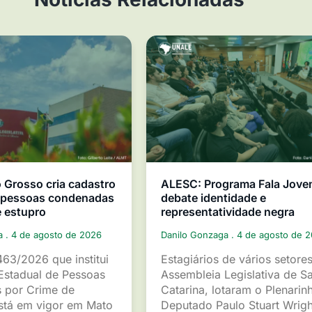
Grosso cria cadastro
ALESC: Programa Fala Jov
e pessoas condenadas
debate identidade e
e estupro
representatividade negra
ga
4 de agosto de 2026
Danilo Gonzaga
4 de agosto de 
463/2026 que institui
Estagiários de vários setore
Estadual de Pessoas
Assembleia Legislativa de S
 por Crime de
Catarina, lotaram o Plenarin
está em vigor em Mato
Deputado Paulo Stuart Wrigh