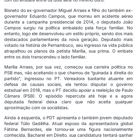
Bisneto do ex-governador Miguel Arraes e filho do também ex-
governador Eduardo Campos, que morreu em acidente aéreo
durante a campanha presidencial de 2014, o deputado João
Campos surgiu na política embalado pela força familiar. No
entanto, logo ele desenvolveu um estilo próprio, sendo dos mais
destacados parlamentares da nova geração. Deputado mais
votado na história de Pernambuco, seu ingresso na vida pública
atrapalhou os planos da petista Marília, sua prima. O embate
entre os dois transcendeu o lado familiar.
Marília Arraes, por sua vez, começou sua carreira política no
PSB mas, não aceitando o que chamou de “guinada à direita do
partido”, ingressou no PT. Vereadora bastante atuante em
defesa de causas sociais, ela tentou disputar o governo
estadual em 2018, mas o PT decidiu apoiar a reeleição de Paulo
Câmara (PSB). O episódio repercute até hoje e a agora
deputada federal deixa claro que não aceita qualquer
aproximação com os socialistas.
Ainda à esquerda, o PDT apresenta o também jovem deputado
federal Túlio Gadêlha. Atual esposo da apresentadora global
Fátima Bernardes, ele tornou-se uma figura nacionalmente
conhecida. Bacharel em Direito, sua candidatura tentará ganhar