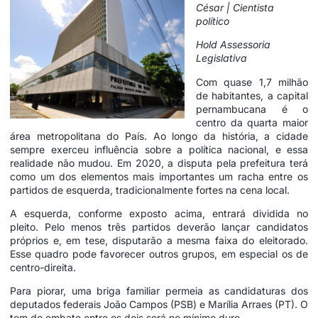
César | Cientista
político
Hold Assessoria
Legislativa
Com quase 1,7 milhão
de habitantes, a capital
pernambucana é o
centro da quarta maior
área metropolitana do País. Ao longo da história, a cidade
sempre exerceu influência sobre a política nacional, e essa
realidade não mudou. Em 2020, a disputa pela prefeitura terá
como um dos elementos mais importantes um racha entre os
partidos de esquerda, tradicionalmente fortes na cena local.
A esquerda, conforme exposto acima, entrará dividida no
pleito. Pelo menos três partidos deverão lançar candidatos
próprios e, em tese, disputarão a mesma faixa do eleitorado.
Esse quadro pode favorecer outros grupos, em especial os de
centro-direita.
Para piorar, uma briga familiar permeia as candidaturas dos
deputados federais João Campos (PSB) e Marília Arraes (PT). O
tom do embate entre os dois será no mínimo duro.