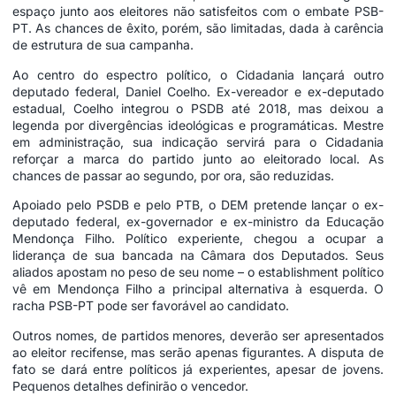
espaço junto aos eleitores não satisfeitos com o embate PSB-
PT. As chances de êxito, porém, são limitadas, dada à carência
de estrutura de sua campanha.
Ao centro do espectro político, o Cidadania lançará outro
deputado federal, Daniel Coelho. Ex-vereador e ex-deputado
estadual, Coelho integrou o PSDB até 2018, mas deixou a
legenda por divergências ideológicas e programáticas. Mestre
em administração, sua indicação servirá para o Cidadania
reforçar a marca do partido junto ao eleitorado local. As
chances de passar ao segundo, por ora, são reduzidas.
Apoiado pelo PSDB e pelo PTB, o DEM pretende lançar o ex-
deputado federal, ex-governador e ex-ministro da Educação
Mendonça Filho. Político experiente, chegou a ocupar a
liderança de sua bancada na Câmara dos Deputados. Seus
aliados apostam no peso de seu nome – o establishment político
vê em Mendonça Filho a principal alternativa à esquerda. O
racha PSB-PT pode ser favorável ao candidato.
Outros nomes, de partidos menores, deverão ser apresentados
ao eleitor recifense, mas serão apenas figurantes. A disputa de
fato se dará entre políticos já experientes, apesar de jovens.
Pequenos detalhes definirão o vencedor.