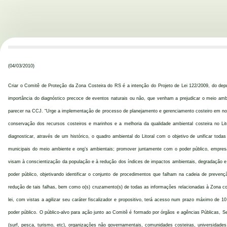
(04/03/2010)
Criar o Comitê de Proteção da Zona Costeira do RS é a intenção do Projeto de Lei 122/2009, do dep
importância do diagnóstico precoce de eventos naturais ou não, que venham a prejudicar o meio ambi
parecer na CCJ. “Urge a implementação de processo de planejamento e gerenciamento costeiro em nos
conservação dos recursos costeiros e marinhos e a melhoria da qualidade ambiental costeira no Lito
diagnosticar, através de um histórico, o quadro ambiental do Litoral com o objetivo de unificar tod
municipais do meio ambiente e ong’s ambientais; promover juntamente com o poder público, empres
visam à conscientização da população e à redução dos índices de impactos ambientais, degradação e 
poder público, objetivando identificar o conjunto de procedimentos que falham na cadeia de preve
redução de tais falhas, bem como o(s) cruzamento(s) de todas as informações relacionadas à Zona co
lei, com vistas a agilizar seu caráter fiscalizador e propositivo, terá acesso num prazo máximo de 1
poder público. O público-alvo para ação junto ao Comitê é formado por órgãos e agências Públicas, S
(surf, pesca, turismo, etc), organizações não governamentais, comunidades costeiras, universidades