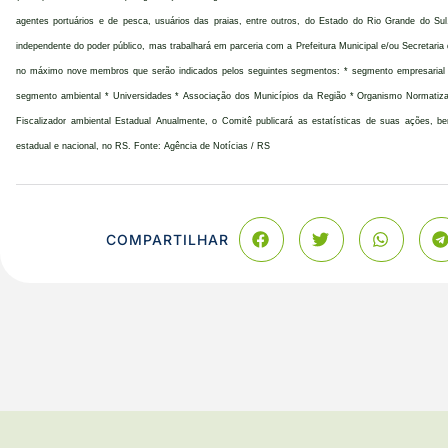
agentes portuários e de pesca, usuários das praias, entre outros, do Estado do Rio Grande do 
independente do poder público, mas trabalhará em parceria com a Prefeitura Municipal e/ou Secretari
no máximo nove membros que serão indicados pelos seguintes segmentos: * segmento empresarial *
segmento ambiental * Universidades * Associação dos Municípios da Região * Organismo Normatizad
Fiscalizador ambiental Estadual Anualmente, o Comitê publicará as estatísticas de suas ações, b
estadual e nacional, no RS. Fonte: Agência de Notícias / RS
COMPARTILHAR