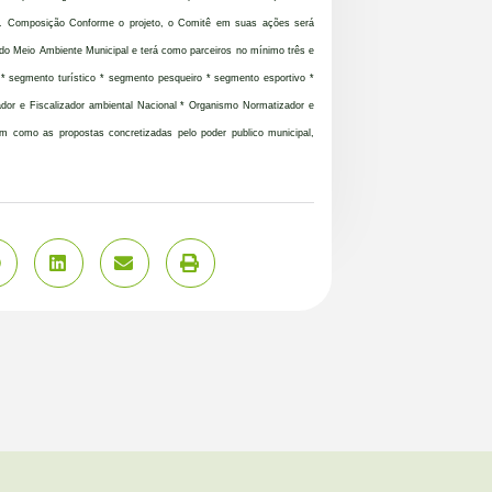
Sul. Composição Conforme o projeto, o Comitê em suas ações será
a do Meio Ambiente Municipal e terá como parceiros no mínimo três e
 segmento turístico * segmento pesqueiro * segmento esportivo *
or e Fiscalizador ambiental Nacional * Organismo Normatizador e
em como as propostas concretizadas pelo poder publico municipal,