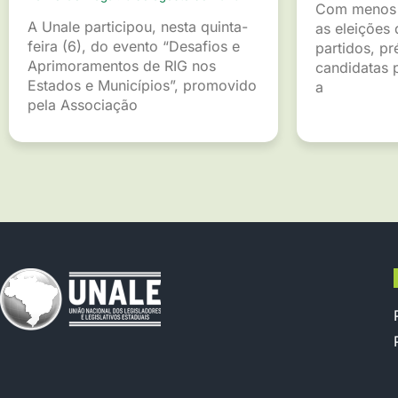
Com menos 
A Unale participou, nesta quinta-
as eleições 
feira (6), do evento “Desafios e
partidos, pr
Aprimoramentos de RIG nos
candidatas p
Estados e Municípios”, promovido
a
pela Associação