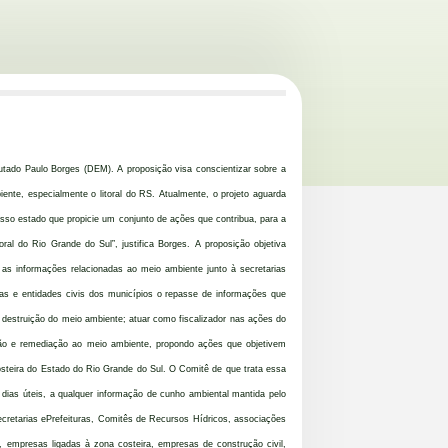
utado Paulo Borges (DEM). A proposição visa conscientizar sobre a
ente, especialmente o litoral do RS. Atualmente, o projeto aguarda
so estado que propicie um conjunto de ações que contribua, para a
ral do Rio Grande do Sul”, justifica Borges. A proposição objetiva
as as informações relacionadas ao meio ambiente junto à secretarias
as e entidades civis dos municípios o repasse de informações que
destruição do meio ambiente; atuar como fiscalizador nas ações do
nção e remediação ao meio ambiente, propondo ações que objetivem
steira do Estado do Rio Grande do Sul. O Comitê de que trata essa
0 dias úteis, a qualquer informação de cunho ambiental mantida pelo
ecretarias ePrefeituras, Comitês de Recursos Hídricos, associações
, empresas ligadas à zona costeira, empresas de construção civil,