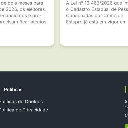
de dois meses para
A Lei nº 13.463/2026 que ins
de 2026, os eleitores,
o Cadastro Estadual de Pes
é-candidatos e pré-
Condenadas por Crime de
recisam ficar atentos
Estupro já está em vigor em
Políticas
Políticas de Cookies
S
1
Política de Privacidade
C