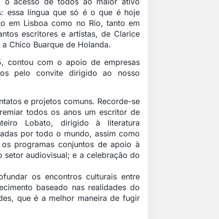
 o acesso de todos ao maior ativo
s: essa língua que só é o que é hoje
nto em Lisboa como no Rio, tanto em
os escritores e artistas, de Clarice
 a Chico Buarque de Holanda.
5
, contou com o apoio de empresas
os pelo convite dirigido ao nosso
ntatos e projetos comuns. Recorde-se
remiar todos os anos um escritor de
iro Lobato, dirigido à literatura
aixadas por todo o mundo, assim como
; os programas conjuntos de apoio à
o setor audiovisual; e a celebração do
ofundar os encontros culturais entre
nhecimento baseado nas realidades do
des, que é a melhor maneira de fugir