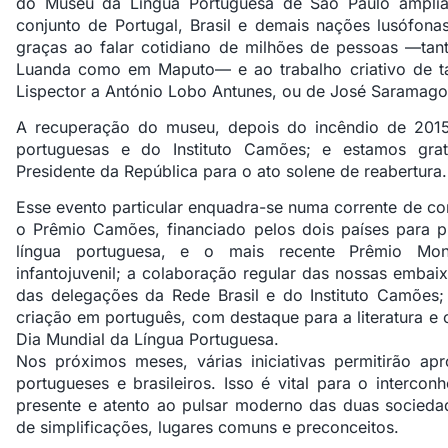
do Museu da Língua Portuguesa de São Paulo
amplia
conjunto de Portugal, Brasil e demais nações lusófona
graças ao falar cotidiano de milhões de pessoas —ta
Luanda como em Maputo— e ao trabalho criativo de tant
Lispector a António Lobo Antunes, ou de José Saramago
A recuperação do museu,
depois do incêndio de 201
portuguesas e do Instituto Camões; e estamos grat
Presidente da República para o ato solene de reabertura.
Esse evento particular enquadra-se numa corrente de co
o Prêmio Camões, financiado pelos dois países para p
língua portuguesa, e o mais recente Prêmio Monte
infantojuvenil; a colaboração regular das nossas emb
das delegações da Rede Brasil e do Instituto Camões
criação em português, com destaque para a literatura e 
Dia Mundial da Língua Portuguesa.
Nos próximos meses, várias iniciativas permitirão apr
portugueses e brasileiros. Isso é vital para o interco
presente e atento ao pulsar moderno das duas socieda
de simplificações, lugares comuns e preconceitos.