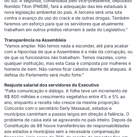
do Sul. A segunda, comandada pelo vice-presidente, deputado
Romildo Titon (PMDB), fará a adequação das leis estaduais à
nova legislação ambiental do país. A terceira será uma luta
contra o avanço do uso do crack e de outras drogas. Também
faremos um esforço para que os servidores que atualmente
trabalham em outros prédios retornem à sede do Legislativo.”
Transparência na Assembleia
“Vamos ampliar. Não temos nada a esconder, até para acabar
com a hipocrisia de que a Assembleia é a mãe da corrupção, ou
de que os funcionários não trabalham. Temos mazelas, como
qualquer instituição, mas esta Casa é composta por mulheres e
homens de bem. Não vamos ficar calados diante de ataques. A
defesa do Parlamento será muito forte.”
Reajuste salarial dos servidores do Executivo
“Falta comunicação e diálogo. A folha teve um incremento de
R$ 800 milhões e crescimento vegetativo entre 4% e 5% ao
ano, enquanto a receita não cresce na mesma proporção.
Concordo com o secretário Derly Massaud, estados e
municípios caminham a passos largos em direção à falência. O
problema de caixa está se agravando no país inteiro. Depois da
Constituição de 88 houve transferências de responsabilidades
aos estados e municípios sem a necessária compensação