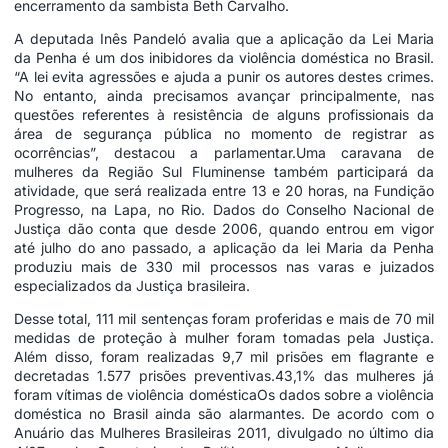
encerramento da sambista Beth Carvalho.
A deputada Inês Pandeló avalia que a aplicação da Lei Maria
da Penha é um dos inibidores da violência doméstica no Brasil.
“A lei evita agressões e ajuda a punir os autores destes crimes.
No entanto, ainda precisamos avançar principalmente, nas
questões referentes à resistência de alguns profissionais da
área de segurança pública no momento de registrar as
ocorrências”, destacou a parlamentar.Uma caravana de
mulheres da Região Sul Fluminense também participará da
atividade, que será realizada entre 13 e 20 horas, na Fundição
Progresso, na Lapa, no Rio. Dados do Conselho Nacional de
Justiça dão conta que desde 2006, quando entrou em vigor
até julho do ano passado, a aplicação da lei Maria da Penha
produziu mais de 330 mil processos nas varas e juizados
especializados da Justiça brasileira.
Desse total, 111 mil sentenças foram proferidas e mais de 70 mil
medidas de proteção à mulher foram tomadas pela Justiça.
Além disso, foram realizadas 9,7 mil prisões em flagrante e
decretadas 1.577 prisões preventivas.43,1% das mulheres já
foram vítimas de violência domésticaOs dados sobre a violência
doméstica no Brasil ainda são alarmantes. De acordo com o
Anuário das Mulheres Brasileiras 2011, divulgado no último dia