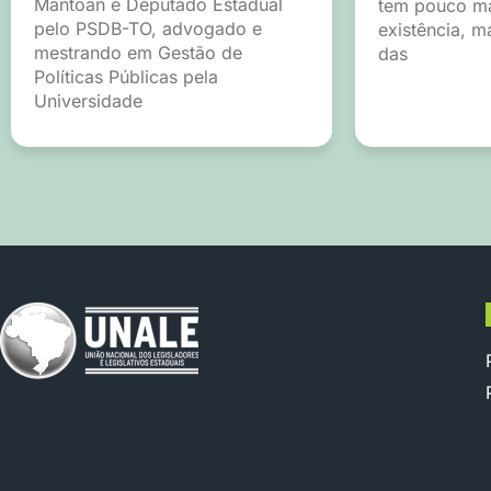
Mantoan é Deputado Estadual
tem pouco ma
pelo PSDB-TO, advogado e
existência, m
mestrando em Gestão de
das
Políticas Públicas pela
Universidade