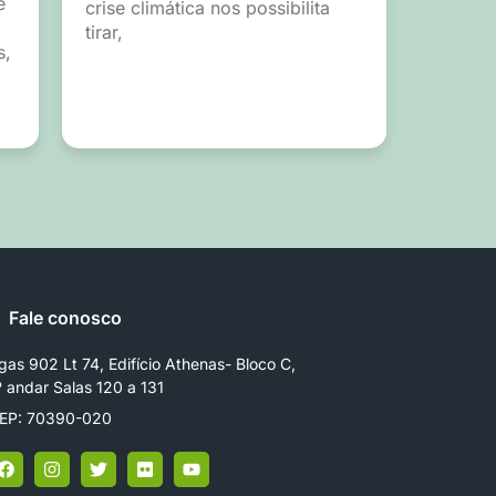
e
crise climática nos possibilita
tirar,
s,
Fale conosco
gas 902 Lt 74, Edifício Athenas- Bloco C,
º andar Salas 120 a 131
EP: 70390-020