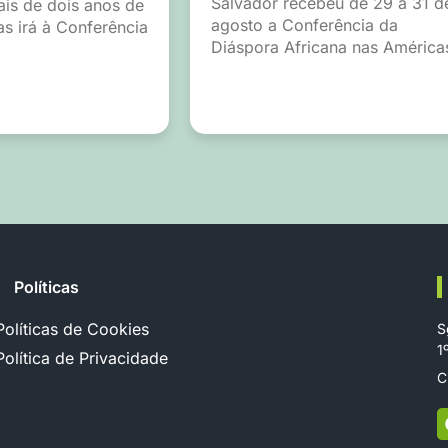
Salvador recebeu de 29 a 31 d
is de dois anos de
agosto a Conferência da
as irá à Conferência
Diáspora Africana nas América
Políticas
Políticas de Cookies
S
1
Política de Privacidade
C