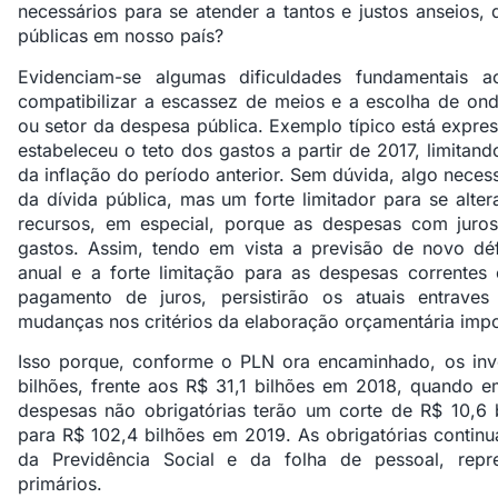
necessários para se atender a tantos e justos anseios, 
públicas em nosso país?
Evidenciam-se algumas dificuldades fundamentais a
compatibilizar a escassez de meios e a escolha de on
ou setor da despesa pública. Exemplo típico está expre
estabeleceu o teto dos gastos a partir de 2017, limitan
da inflação do período anterior. Sem dúvida, algo neces
da dívida pública, mas um forte limitador para se alter
recursos, em especial, porque as despesas com juros
gastos. Assim, tendo em vista a previsão de novo déf
anual e a forte limitação para as despesas correntes
pagamento de juros, persistirão os atuais entrave
mudanças nos critérios da elaboração orçamentária imp
Isso porque, conforme o PLN ora encaminhado, os inv
bilhões, frente aos R$ 31,1 bilhões em 2018, quando 
despesas não obrigatórias terão um corte de R$ 10,6 
para R$ 102,4 bilhões em 2019. As obrigatórias continu
da Previdência Social e da folha de pessoal, rep
primários.