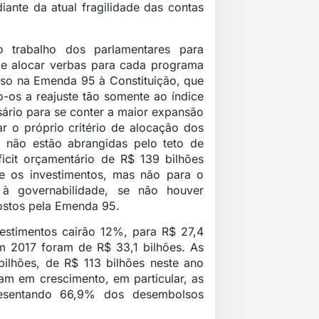
diante da atual fragilidade das contas
o trabalho dos parlamentares para
de alocar verbas para cada programa
sso na Emenda 95 à Constituição, que
do-os a reajuste tão somente ao índice
sário para se conter a maior expansão
ar o próprio critério de alocação dos
 não estão abrangidas pelo teto de
icit orçamentário de R$ 139 bilhões
 e os investimentos, mas não para o
s à governabilidade, se não houver
ostos pela Emenda 95.
estimentos cairão 12%, para R$ 27,4
em 2017 foram de R$ 33,1 bilhões. As
bilhões, de R$ 113 bilhões neste ano
am em crescimento, em particular, as
resentando 66,9% dos desembolsos