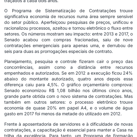
traçados a cada dois anos.
O Programa de Sistematização de Contratações trouxe
significativa economia de recursos numa área sempre sensível
do setor público. Aperfeiçoou pesquisas de preços, unificou e
racionalizou processos, azeitou e tornou eletrônico o fluxo entre
setores. Os números mostram seu impacto: entre 2013 e 2017, o
Senado acabou com compras fracionadas, saiu de nove
contratações emergenciais para apenas uma, e derrubou de
seis para duas as prorrogações especiais de contrato.
Planejamento, pesquisa e controle fizeram cair o preço das
concorrências, assim como a distância entre recursos
empenhados e autorizados. Se em 2012 a execução ficou 24%
abaixo do montante autorizado, quatro anos depois essa
diferença caiu para 4,5%. O gráfico orçamentário comprova:
Senado economizou R$ 1,08 bilhão nos últimos cinco anos,
grande parte obtida com o novo sistema de contratações. Mas
também em outros setores: o processo eletrônico trouxe
economia de quase 20% em papel A4, e o volume de água
gasto em 2017 foi menos da metade do utilizado em 2012.
Frente à aposentadoria de servidores e à dificuldade de novas
contratações, a capacitação é essencial para manter a Casa na
trilha da excelência. Para tanto, um Programa de Formação