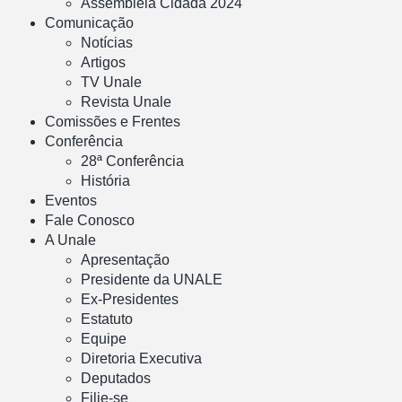
Assembleia Cidadã 2024
Comunicação
Notícias
Artigos
TV Unale
Revista Unale
Comissões e Frentes
Conferência
28ª Conferência
História
Eventos
Fale Conosco
A Unale
Apresentação
Presidente da UNALE
Ex-Presidentes
Estatuto
Equipe
Diretoria Executiva
Deputados
Filie-se