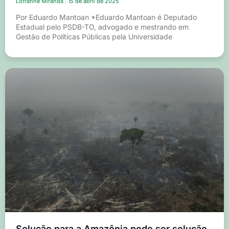
Lorranne Miranda
15 de abril de 2025
Por Eduardo Mantoan *Eduardo Mantoan é Deputado
Estadual pelo PSDB-TO, advogado e mestrando em
Gestão de Políticas Públicas pela Universidade
Solução para a Amazônia pode ser solução