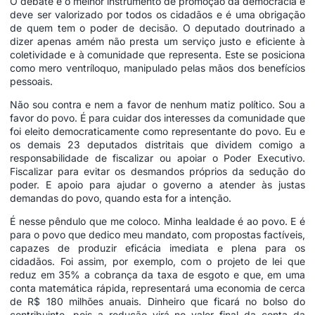
O debate é o melhor instrumento de promoção da democracia e
deve ser valorizado por todos os cidadãos e é uma obrigação
de quem tem o poder de decisão. O deputado doutrinado a
dizer apenas amém não presta um serviço justo e eficiente à
coletividade e à comunidade que representa. Este se posiciona
como mero ventríloquo, manipulado pelas mãos dos benefícios
pessoais.
Não sou contra e nem a favor de nenhum matiz político. Sou a
favor do povo. É para cuidar dos interesses da comunidade que
foi eleito democraticamente como representante do povo. Eu e
os demais 23 deputados distritais que dividem comigo a
responsabilidade de fiscalizar ou apoiar o Poder Executivo.
Fiscalizar para evitar os desmandos próprios da sedução do
poder. E apoio para ajudar o governo a atender às justas
demandas do povo, quando esta for a intenção.
É nesse pêndulo que me coloco. Minha lealdade é ao povo. E é
para o povo que dedico meu mandato, com propostas factíveis,
capazes de produzir eficácia imediata e plena para os
cidadãos. Foi assim, por exemplo, com o projeto de lei que
reduz em 35% a cobrança da taxa de esgoto e que, em uma
conta matemática rápida, representará uma economia de cerca
de R$ 180 milhões anuais. Dinheiro que ficará no bolso do
contribuinte, pois a redução virá no valor final da conta da