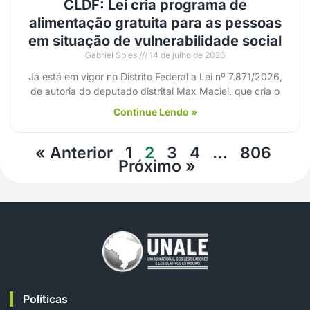
CLDF: Lei cria programa de
alimentação gratuita para as pessoas
em situação de vulnerabilidade social
Gabriel Spies
14 de julho de 2026
Já está em vigor no Distrito Federal a Lei nº 7.871/2026,
de autoria do deputado distrital Max Maciel, que cria o
Continue Lendo »
« Anterior
1
2
3
4
…
806
Próximo »
Políticas