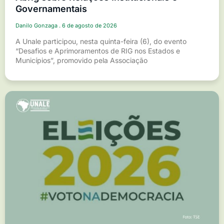
Governamentais
Danilo Gonzaga
6 de agosto de 2026
A Unale participou, nesta quinta-feira (6), do evento
“Desafios e Aprimoramentos de RIG nos Estados e
Municípios”, promovido pela Associação