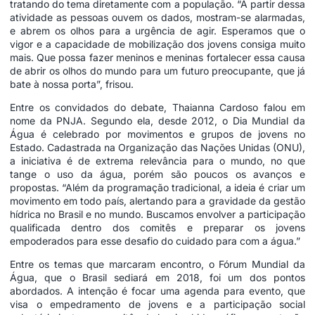
tratando do tema diretamente com a população. “A partir dessa
atividade as pessoas ouvem os dados, mostram-se alarmadas,
e abrem os olhos para a urgência de agir. Esperamos que o
vigor e a capacidade de mobilização dos jovens consiga muito
mais. Que possa fazer meninos e meninas fortalecer essa causa
de abrir os olhos do mundo para um futuro preocupante, que já
bate à nossa porta”, frisou.
Entre os convidados do debate, Thaianna Cardoso falou em
nome da PNJA. Segundo ela, desde 2012, o Dia Mundial da
Água é celebrado por movimentos e grupos de jovens no
Estado. Cadastrada na Organização das Nações Unidas (ONU),
a iniciativa é de extrema relevância para o mundo, no que
tange o uso da água, porém são poucos os avanços e
propostas. “Além da programação tradicional, a ideia é criar um
movimento em todo país, alertando para a gravidade da gestão
hídrica no Brasil e no mundo. Buscamos envolver a participação
qualificada dentro dos comitês e preparar os jovens
empoderados para esse desafio do cuidado para com a água.”
Entre os temas que marcaram encontro, o Fórum Mundial da
Água, que o Brasil sediará em 2018, foi um dos pontos
abordados. A intenção é focar uma agenda para evento, que
visa o empedramento de jovens e a participação social