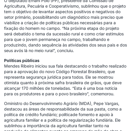
O deputado Ernani Polo (PP), presidente da Comissão de
Agricultura, Pecuária e Cooperativismo, sublinhou que o projeto
tem o objetivo de levantar aspectos positivos e negativos do
setor primário, possibilitando um diagnóstico mais preciso que
viabilize a criação de políticas públicas necessárias para a
fixação do homem no campo. “Na próxima etapa do projeto
será debatido o tema da sucessão rural e como criar estímulos
para que o jovem permaneça no campo, trabalhando e
produzindo, dando sequência às atividades dos seus pais e dos
seus avós lá no meio rural”, concluiu.
Políticas públicas
Mendes Ribeiro iniciou sua fala destacando o trabalho realizado
para a aprovação do novo Código Florestal Brasileiro, que
representa segurança jurídica para todos. Ele se mostrou
otimista quanto à próxima safra brasileira de grãos, que deve
alcançar 170 milhões de toneladas. “Esta é uma boa notícia
para os produtores e para o povo brasileiro”, comemorou.
Oministro do Desenvolvimneto Agrário (MDA), Pepe Vargas,
destacou as áreas de responsabilidade da sua pasta, como a
política de crédito fundiário; políticade fomento e apoio à
agricultura familiar e a política de regularização fundiária. Ele
sublinhou a importância da agricultura familiar tanto na