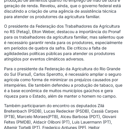
produção de alimentos quanto no emprego de mão de obra e
geração de renda. Revelou, ainda, que o governo federal está
discutindo a criação de uma agência de assistência técnica
para atender os produtorres da agricultura familiar.
O presidente da Federação dos Trabalhadores da Agricultura
no RS (Fetag), Elton Weber, destacou a importância do Pronaf
para os trabalhadores da agricultura familiar, mas salientou que
é necessário garantir renda para os produtores, especialmente
em períodos de quebra da safra. Ele criticou a falta de
agilidadedas políticas públicas para atender os produtores
atingidos por eventos climáticos adversos.
Para o presidente da Federação da Agricultura do Rio Grande
do Sul (Farsul), Carlos Sperotto, é necessário ampliar o seguro
agrícola como forma de minimizar os prejuízos causados por
intempéries. Ele também defendeu a produção de tabaco, que
é a base econômica de muitos municípios gaúchos e gera
riqueza para o Estado, além de manter o homem no campo.
Também participaram do encontro os deputados Zilá
Breitenbach (PSDB), Lucas Redecker (PSDB), Cassiá Carpes
(PTB), Marcelo Moraes(PTB), Alceu Barbosa (PDT), Giovani
Feltes (PMDB), Aldacir Oliboni (PT), Luis Lauermann (PT),
Altemir Tortelli (PT), Frederico Antunes (PP), Heitor