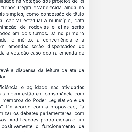
idade na votação dos projetos de lei
urnos (regra estabelecida ainda no
mais simples, como concessão de título
a, capital estadual a município, data
ominação de rodovias e afins serão
ados em dois turnos. Já no primeiro
dade, o mérito, a conveniência e a
rem emendas serão dispensados de
tida a votação caso ocorra emenda de
evê a dispensa da leitura da ata da
tar.
iciência e agilidade nas atividades
es também estão em consonância com
 membros do Poder Legislativo e da
s”. De acordo com a proposição, “a
imizar os debates parlamentares, com
ssas modificações proporcionarão um
 positivamente o funcionamento da