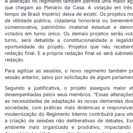
A alteração no regimento também permite uma maior agil
que chegam ao Plenário da Casa. A votação em três t
tempo de Brasil Império) deixa de existir. Os projetos 
de utilidade pública, cidadania honorária ou benemérit
comemorativa, patrimônio imaterial estadual e den
votados em turno único. Os demais projetos serão vot
turno, será debatida a constitucionalidade e legali
oportunidade do projeto. Projetos que não recebe
redação final. E a própria redação final só será subme
redação.
Para agilizar as sessões, o novo regimento também pr
sessão anterior, salvo por solicitação de algum parlamen
Segundo a justificativa, o projeto assegura maior ef
desempenhadas pelos seus membros. “Essas alteraçõ
as necessidades de adaptação às novas demandas dos
sociedade, com práticas mais dinâmicas e responsiva
modernização do Regimento Interno contribuirá para ot
a criação de sessões não deliberativas de debates. E
ambiente mais organizado e produtivo, impactando