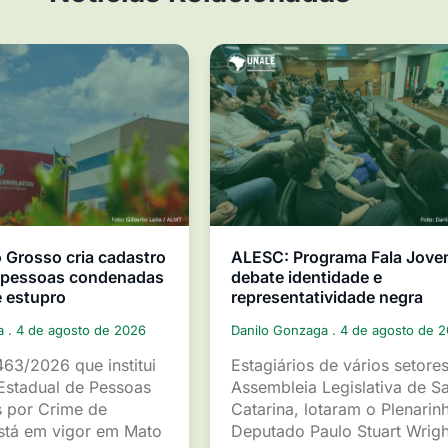
Grosso cria cadastro
ALESC: Programa Fala Jov
e pessoas condenadas
debate identidade e
e estupro
representatividade negra
ga
4 de agosto de 2026
Danilo Gonzaga
4 de agosto de 
463/2026 que institui
Estagiários de vários setore
Estadual de Pessoas
Assembleia Legislativa de S
 por Crime de
Catarina, lotaram o Plenarin
está em vigor em Mato
Deputado Paulo Stuart Wrigh