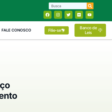
Banco de
Filie-se
FALE CONOSCO
Leis
aço
mento