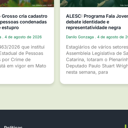
Grosso cria cadastro
ALESC: Programa Fala Jov
e pessoas condenadas
debate identidade e
e estupro
representatividade negra
ga
4 de agosto de 2026
Danilo Gonzaga
4 de agosto de 
463/2026 que institui
Estagiários de vários setore
Estadual de Pessoas
Assembleia Legislativa de S
 por Crime de
Catarina, lotaram o Plenarin
está em vigor em Mato
Deputado Paulo Stuart Wrigh
nesta semana, para
Políticas