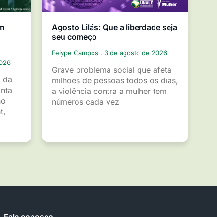
em
Agosto Lilás: Que a liberdade seja
seu começo
Felype Campos
3 de agosto de 2026
2026
Grave problema social que afeta
s da
milhões de pessoas todos os dias,
anta
a violência contra a mulher tem
ho
números cada vez
t,
Fale conosco