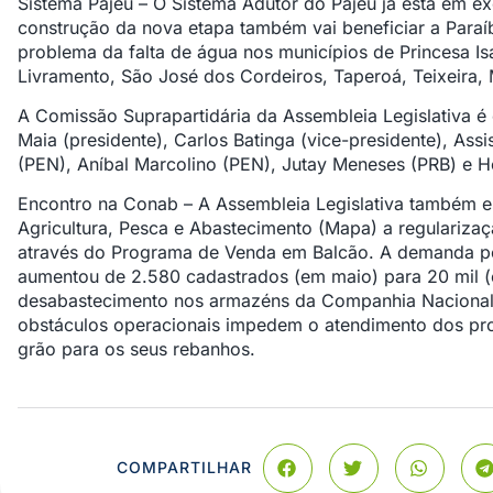
Sistema Pajeú – O Sistema Adutor do Pajeú já está em
construção da nova etapa também vai beneficiar a Paraíb
problema da falta de água nos municípios de Princesa Is
Livramento, São José dos Cordeiros, Taperoá, Teixeira,
A Comissão Suprapartidária da Assembleia Legislativa 
Maia (presidente), Carlos Batinga (vice-presidente), Assi
(PEN), Aníbal Marcolino (PEN), Jutay Meneses (PRB) e H
Encontro na Conab – A Assembleia Legislativa também est
Agricultura, Pesca e Abastecimento (Mapa) a regularizaç
através do Programa de Venda em Balcão. A demanda po
aumentou de 2.580 cadastrados (em maio) para 20 mil (
desabastecimento nos armazéns da Companhia Nacional
obstáculos operacionais impedem o atendimento dos pro
grão para os seus rebanhos.
COMPARTILHAR