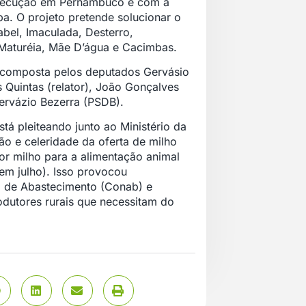
 execução em Pernambuco e com a
a. O projeto pretende solucionar o
abel, Imaculada, Desterro,
 Maturéia, Mãe D’água e Cacimbas.
é composta pelos deputados Gervásio
s Quintas (relator), João Gonçalves
ervázio Bezerra (PSDB).
á pleiteando junto ao Ministério da
ão e celeridade da oferta de milho
r milho para a alimentação animal
em julho). Isso provocou
 de Abastecimento (Conab) e
dutores rurais que necessitam do