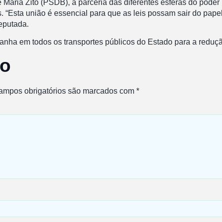
Maria Zito (PSDB), a parceria das diferentes esferas do poder 
s. “Esta união é essencial para que as leis possam sair do pap
deputada.
ha em todos os transportes públicos do Estado para a redução 
io
ampos obrigatórios são marcados com
*