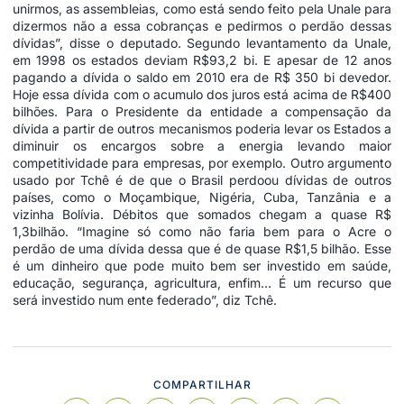
unirmos, as assembleias, como está sendo feito pela Unale para
dizermos não a essa cobranças e pedirmos o perdão dessas
dívidas”, disse o deputado. Segundo levantamento da Unale,
em 1998 os estados deviam R$93,2 bi. E apesar de 12 anos
pagando a dívida o saldo em 2010 era de R$ 350 bi devedor.
Hoje essa dívida com o acumulo dos juros está acima de R$400
bilhões. Para o Presidente da entidade a compensação da
dívida a partir de outros mecanismos poderia levar os Estados a
diminuir os encargos sobre a energia levando maior
competitividade para empresas, por exemplo. Outro argumento
usado por Tchê é de que o Brasil perdoou dívidas de outros
países, como o Moçambique, Nigéria, Cuba, Tanzânia e a
vizinha Bolívia. Débitos que somados chegam a quase R$
1,3bilhão. “Imagine só como não faria bem para o Acre o
perdão de uma dívida dessa que é de quase R$1,5 bilhão. Esse
é um dinheiro que pode muito bem ser investido em saúde,
educação, segurança, agricultura, enfim… É um recurso que
será investido num ente federado”, diz Tchê.
COMPARTILHAR