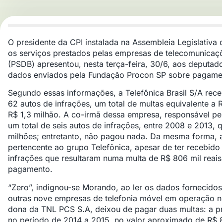
O presidente da CPI instalada na Assembleia Legislativa
os serviços prestados pelas empresas de telecomunica
(PSDB) apresentou, nesta terça-feira, 30/6, aos deputado
dados enviados pela Fundação Procon SP sobre pagamen
Segundo essas informações, a Telefônica Brasil S/A rec
62 autos de infrações, um total de multas equivalente 
R$ 1,3 milhão. A co-irmã dessa empresa, responsável pe
um total de seis autos de infrações, entre 2008 e 2013,
milhões; entretanto, não pagou nada. Da mesma forma,
pertencente ao grupo Telefônica, apesar de ter recebido 
infrações que resultaram numa multa de R$ 806 mil reais
pagamento.
“Zero”, indignou-se Morando, ao ler os dados fornecidos
outras nove empresas de telefonia móvel em operação 
dona da TNL PCS S.A, deixou de pagar duas multas: a pr
no período de 2014 a 2015, no valor aproximado de R$ 8