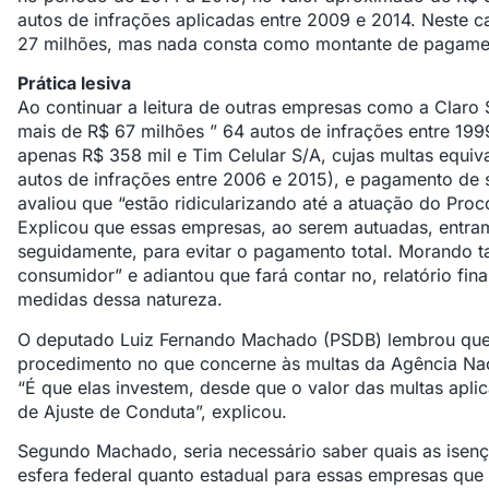
autos de infrações aplicadas entre 2009 e 2014. Neste 
27 milhões, mas nada consta como montante de pagame
Prática lesiva
Ao continuar a leitura de outras empresas como a Claro
mais de R$ 67 milhões ” 64 autos de infrações entre 1
apenas R$ 358 mil e Tim Celular S/A, cujas multas equiv
autos de infrações entre 2006 e 2015), e pagamento de
avaliou que “estão ridicularizando até a atuação do Pro
Explicou que essas empresas, ao serem autuadas, entra
seguidamente, para evitar o pagamento total. Morando ta
consumidor” e adiantou que fará contar no, relatório fin
medidas dessa natureza.
O deputado Luiz Fernando Machado (PSDB) lembrou qu
procedimento no que concerne às multas da Agência Nac
“É que elas investem, desde que o valor das multas apl
de Ajuste de Conduta”, explicou.
Segundo Machado, seria necessário saber quais as isençõ
esfera federal quanto estadual para essas empresas qu