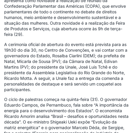
apresenta como novidade a realização de reunião da
Confederação Parlamentar das Américas (COPA), que envolve
parlamentares de todo o continente no debate de direitos
humanos, meio ambiente e desenvolvimento sustentável e a
situação das mulheres. Outra novidade é a realização da Feira
de Produtos e Serviços, cuja abertura ocorre às 9h de terça-
feira (29).
A cerimonia oficial de abertura do evento está prevista para as
19h30 do dia 30, no Centro de Convenções, e vai contar com a
governadora do Estado, Rosalba Ciarlini (DEM); da prefeita de
Natal, Micarla de Sousa (PV); da Câmara de Natal, Edivan
Martins (PV); do presidente da Unale, José Luis Tchê e do
presidente da Assembleia Legislativa do Rio Grande do Norte,
Ricardo Motta. A seguir, a Unale faz a entrega da comenda a
personalidades de destaque e será servido um coquetel aos
participantes.
O ciclo de palestras começa na quinta-feira (31). O governador
Eduardo Campos, de Pernambuco, fala sobre “A importância da
energia para o desenvolvimento dos Estados”. O economista
Ricardo Amorim analisa “Brasil – desafios e oportunidades nesta
década”. O ex-ministro Shigeaki Ueki expõe “Evolução da
matriz energética” e o governador Marcelo Déda, de Sergipe,