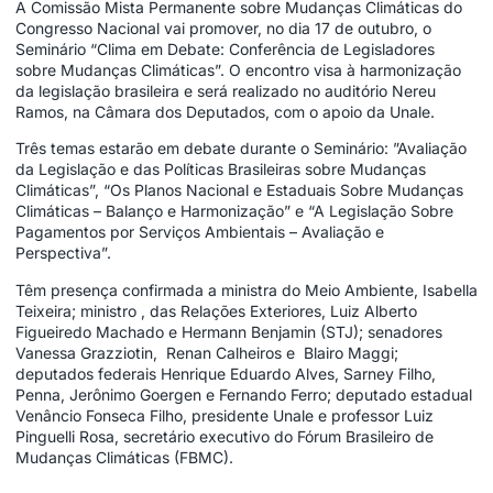
A Comissão Mista Permanente sobre Mudanças Climáticas do
Congresso Nacional vai promover, no dia 17 de outubro, o
Seminário “Clima em Debate: Conferência de Legisladores
sobre Mudanças Climáticas”. O encontro visa à harmonização
da legislação brasileira e será realizado no auditório Nereu
Ramos, na Câmara dos Deputados, com o apoio da Unale.
Três temas estarão em debate durante o Seminário: ”Avaliação
da Legislação e das Políticas Brasileiras sobre Mudanças
Climáticas”, “Os Planos Nacional e Estaduais Sobre Mudanças
Climáticas – Balanço e Harmonização” e “A Legislação Sobre
Pagamentos por Serviços Ambientais – Avaliação e
Perspectiva”.
Têm presença confirmada a ministra do Meio Ambiente, Isabella
Teixeira; ministro , das Relações Exteriores, Luiz Alberto
Figueiredo Machado e Hermann Benjamin (STJ); senadores
Vanessa Grazziotin, Renan Calheiros e Blairo Maggi;
deputados federais Henrique Eduardo Alves, Sarney Filho,
Penna, Jerônimo Goergen e Fernando Ferro; deputado estadual
Venâncio Fonseca Filho, presidente Unale e professor Luiz
Pinguelli Rosa, secretário executivo do Fórum Brasileiro de
Mudanças Climáticas (FBMC).