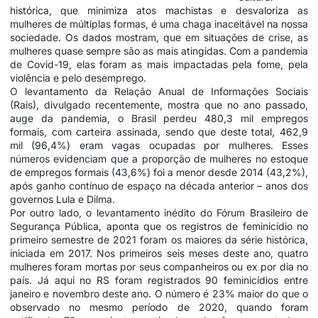
histórica, que minimiza atos machistas e desvaloriza as
mulheres de múltiplas formas, é uma chaga inaceitável na nossa
sociedade. Os dados mostram, que em situações de crise, as
mulheres quase sempre são as mais atingidas. Com a pandemia
de Covid-19, elas foram as mais impactadas pela fome, pela
violência e pelo desemprego.
O levantamento da Relação Anual de Informações Sociais
(Rais), divulgado recentemente, mostra que no ano passado,
auge da pandemia, o Brasil perdeu 480,3 mil empregos
formais, com carteira assinada, sendo que deste total, 462,9
mil (96,4%) eram vagas ocupadas por mulheres. Esses
números evidenciam que a proporção de mulheres no estoque
de empregos formais (43,6%) foi a menor desde 2014 (43,2%),
após ganho contínuo de espaço na década anterior – anos dos
governos Lula e Dilma.
Por outro lado, o levantamento inédito do Fórum Brasileiro de
Segurança Pública, aponta que os registros de feminicídio no
primeiro semestre de 2021 foram os maiores da série histórica,
iniciada em 2017. Nos primeiros seis meses deste ano, quatro
mulheres foram mortas por seus companheiros ou ex por dia no
país. Já aqui no RS foram registrados 90 feminicídios entre
janeiro e novembro deste ano. O número é 23% maior do que o
observado no mesmo período de 2020, quando foram