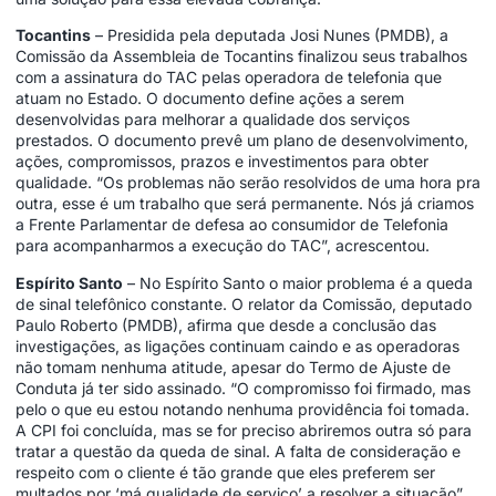
Tocantins
– Presidida pela deputada Josi Nunes (PMDB), a
Comissão da Assembleia de Tocantins finalizou seus trabalhos
com a assinatura do TAC pelas operadora de telefonia que
atuam no Estado. O documento define ações a serem
desenvolvidas para melhorar a qualidade dos serviços
prestados. O documento prevê um plano de desenvolvimento,
ações, compromissos, prazos e investimentos para obter
qualidade. “Os problemas não serão resolvidos de uma hora pra
outra, esse é um trabalho que será permanente. Nós já criamos
a Frente Parlamentar de defesa ao consumidor de Telefonia
para acompanharmos a execução do TAC”, acrescentou.
Espírito Santo
– No Espírito Santo o maior problema é a queda
de sinal telefônico constante. O relator da Comissão, deputado
Paulo Roberto (PMDB), afirma que desde a conclusão das
investigações, as ligações continuam caindo e as operadoras
não tomam nenhuma atitude, apesar do Termo de Ajuste de
Conduta já ter sido assinado. “O compromisso foi firmado, mas
pelo o que eu estou notando nenhuma providência foi tomada.
A CPI foi concluída, mas se for preciso abriremos outra só para
tratar a questão da queda de sinal. A falta de consideração e
respeito com o cliente é tão grande que eles preferem ser
multados por ‘má qualidade de serviço’ a resolver a situação”,