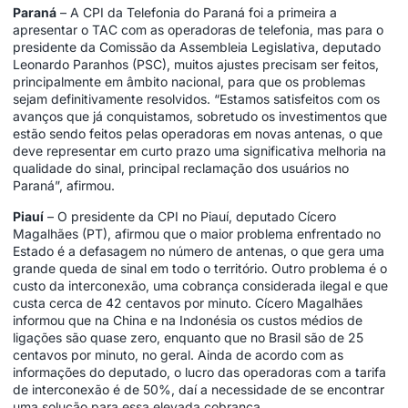
Paraná
– A CPI da Telefonia do Paraná foi a primeira a
apresentar o TAC com as operadoras de telefonia, mas para o
presidente da Comissão da Assembleia Legislativa, deputado
Leonardo Paranhos (PSC), muitos ajustes precisam ser feitos,
principalmente em âmbito nacional, para que os problemas
sejam definitivamente resolvidos. “Estamos satisfeitos com os
avanços que já conquistamos, sobretudo os investimentos que
estão sendo feitos pelas operadoras em novas antenas, o que
deve representar em curto prazo uma significativa melhoria na
qualidade do sinal, principal reclamação dos usuários no
Paraná”, afirmou.
Piauí
– O presidente da CPI no Piauí, deputado Cícero
Magalhães (PT), afirmou que o maior problema enfrentado no
Estado é a defasagem no número de antenas, o que gera uma
grande queda de sinal em todo o território. Outro problema é o
custo da interconexão, uma cobrança considerada ilegal e que
custa cerca de 42 centavos por minuto. Cícero Magalhães
informou que na China e na Indonésia os custos médios de
ligações são quase zero, enquanto que no Brasil são de 25
centavos por minuto, no geral. Ainda de acordo com as
informações do deputado, o lucro das operadoras com a tarifa
de interconexão é de 50%, daí a necessidade de se encontrar
uma solução para essa elevada cobrança.