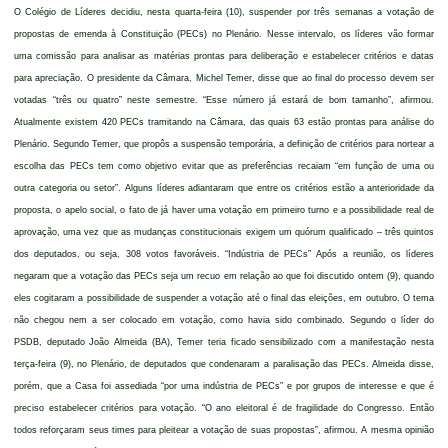
O Colégio de Líderes decidiu, nesta quarta-feira (10), suspender por três semanas a votação de
propostas de emenda à Constituição (PECs) no Plenário. Nesse intervalo, os líderes vão formar
uma comissão para analisar as matérias prontas para deliberação e estabelecer critérios e datas
para apreciação. O presidente da Câmara, Michel Temer, disse que ao final do processo devem ser
votadas “três ou quatro” neste semestre. “Esse número já estará de bom tamanho”, afirmou.
Atualmente existem 420 PECs tramitando na Câmara, das quais 63 estão prontas para análise do
Plenário. Segundo Temer, que propôs a suspensão temporária, a definição de critérios para nortear a
escolha das PECs tem como objetivo evitar que as preferências recaiam “em função de uma ou
outra categoria ou setor”. Alguns líderes adiantaram que entre os critérios estão a anterioridade da
proposta, o apelo social, o fato de já haver uma votação em primeiro turno e a possibilidade real de
aprovação, uma vez que as mudanças constitucionais exigem um quórum qualificado – três quintos
dos deputados, ou seja, 308 votos favoráveis. “Indústria de PECs” Após a reunião, os líderes
negaram que a votação das PECs seja um recuo em relação ao que foi discutido ontem (9), quando
eles cogitaram a possibilidade de suspender a votação até o final das eleições, em outubro. O tema
não chegou nem a ser colocado em votação, como havia sido combinado. Segundo o líder do
PSDB, deputado João Almeida (BA), Temer teria ficado sensibilizado com a manifestação nesta
terça-feira (9), no Plenário, de deputados que condenaram a paralisação das PECs. Almeida disse,
porém, que a Casa foi assediada “por uma indústria de PECs” e por grupos de interesse e que é
preciso estabelecer critérios para votação. “O ano eleitoral é de fragilidade do Congresso. Então
todos reforçaram seus times para pleitear a votação de suas propostas”, afirmou. A mesma opinião