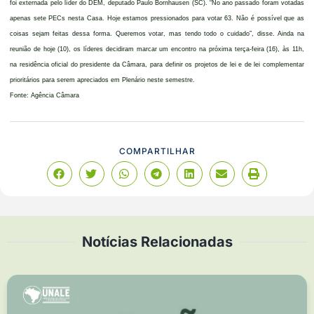
foi externada pelo líder do DEM, deputado Paulo Bornhausen (SC). “No ano passado foram votadas
apenas sete PECs nesta Casa. Hoje estamos pressionados para votar 63. Não é possível que as
coisas sejam feitas dessa forma. Queremos votar, mas tendo todo o cuidado”, disse. Ainda na
reunião de hoje (10), os líderes decidiram marcar um encontro na próxima terça-feira (16), às 11h,
na residência oficial do presidente da Câmara, para definir os projetos de lei e de lei complementar
prioritários para serem apreciados em Plenário neste semestre.
Fonte: Agência Câmara
COMPARTILHAR
Notícias Relacionadas