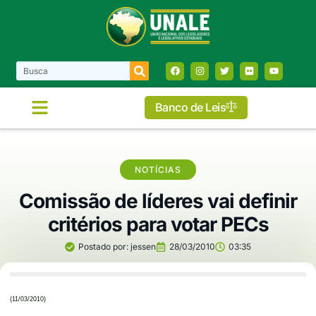
Banco de Leis
COMISSÕES E FRENTES
NOTÍCIAS
Comissão de líderes vai definir
critérios para votar PECs
Postado por:
jessen
28/03/2010
03:35
(11/03/2010)