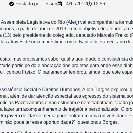
Postado por:
jessen
14/11/2012
12:56
ssembleia Legislativa do Rio (Alerj) vai acompanhar a formul
umanos, a partir de abril de 2013, com o objetivo de atender a
ira (13) pelo presidente do colegiado, deputado Marcelo Freixo 
tidos através de um empréstimo com o Banco Interamericano de
to, mas precisamos saber qual a qualidade e consistência des
ntude participe da elaboração dos projetos para onde esse dinhe
”, contou Freixo. O parlamentar lembrou, ainda, que este espa
ssistência Social e Direitos Humanos, Allan Borges explicou q
sional, além de dar atenção especial aos egressos do sistema s
ícias Pacificadoras e não estudam e nem trabalham. “Cada jo
 a fazer um acompanhamento de trajetória personalizada. O pro
 Um jovem de classe média pode entrar em uma universidade e 
 não pode ter essa oportunidade?”, questionou Borges.
ergio Goulart defendeu que a juventude seja ouvida e que tenha