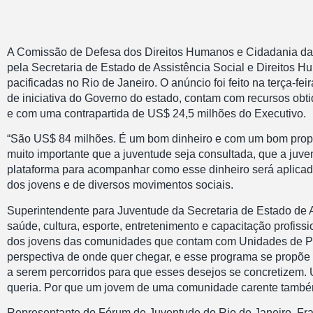
A Comissão de Defesa dos Direitos Humanos e Cidadania da A
pela Secretaria de Estado de Assistência Social e Direitos H
pacificadas no Rio de Janeiro. O anúncio foi feito na terça-fe
de iniciativa do Governo do estado, contam com recursos ob
e com uma contrapartida de US$ 24,5 milhões do Executivo.
“São US$ 84 milhões. É um bom dinheiro e com um bom propósi
muito importante que a juventude seja consultada, que a juve
plataforma para acompanhar como esse dinheiro será aplicado
dos jovens e de diversos movimentos sociais.
Superintendente para Juventude da Secretaria de Estado de A
saúde, cultura, esporte, entretenimento e capacitação profis
dos jovens das comunidades que contam com Unidades de Pol
perspectiva de onde quer chegar, e esse programa se propõe
a serem percorridos para que esses desejos se concretizem.
queria. Por que um jovem de uma comunidade carente também
Representante do Fórum de Juventude do Rio de Janeiro, Frans