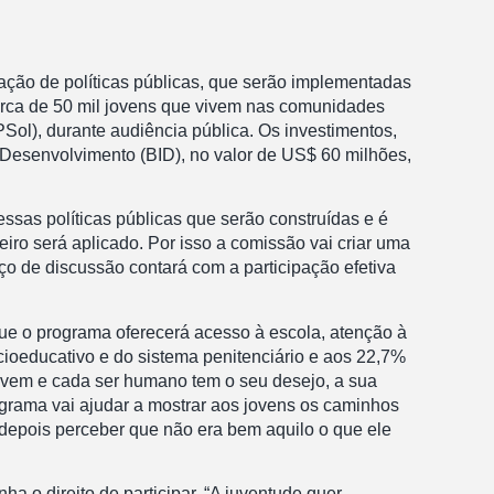
ação de políticas públicas, que serão implementadas
 cerca de 50 mil jovens que vivem nas comunidades
(PSol), durante audiência pública. Os investimentos,
 Desenvolvimento (BID), no valor de US$ 60 milhões,
sas políticas públicas que serão construídas e é
iro será aplicado. Por isso a comissão vai criar uma
ço de discussão contará com a participação efetiva
ue o programa oferecerá acesso à escola, atenção à
ocioeducativo e do sistema penitenciário e aos 22,7%
vem e cada ser humano tem o seu desejo, a sua
grama vai ajudar a mostrar aos jovens os caminhos
depois perceber que não era bem aquilo o que ele
 o direito de participar. “A juventude quer