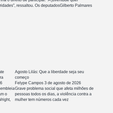
ridades”, ressaltou. Os deputadosGilberto Palmares
te
Agosto Lilás: Que a liberdade seja seu
ra
começo
26
Felype Campos
3 de agosto de 2026
sembleia
Grave problema social que afeta milhões de
am o
pessoas todos os dias, a violência contra a
right,
mulher tem números cada vez