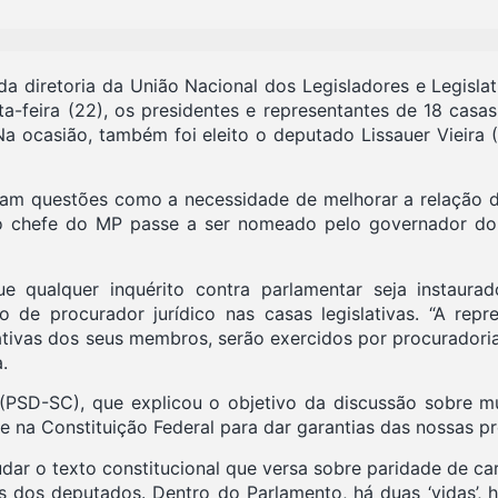
da diretoria da União Nacional dos Legisladores e Legislat
ta-feira (22), os presidentes e representantes de 18 casas
Na ocasião, também foi eleito o deputado Lissauer Vieir
am questões como a necessidade de melhorar a relação do
e o chefe do MP passe a ser nomeado pelo governador do
e qualquer inquérito contra parlamentar seja instaura
o de procurador jurídico nas casas legislativas. “A repres
tivas dos seus membros, serão exercidos por procuradorias
.
(PSD-SC), que explicou o objetivo da discussão sobre m
 na Constituição Federal para dar garantias das nossas prer
r o texto constitucional que versa sobre paridade de carg
 dos deputados. Dentro do Parlamento, há duas ‘vidas’, h