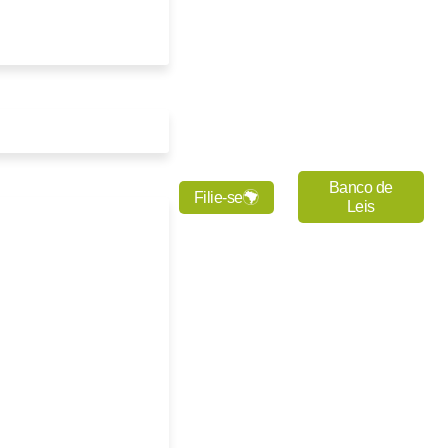
Banco de
Filie-se
Leis