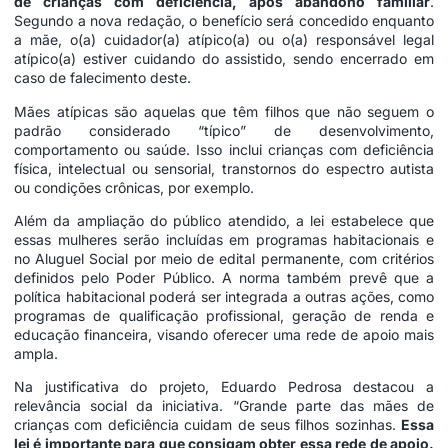
de crianças com deficiência, após abandono familiar
.
Segundo a nova redação, o benefício será concedido enquanto
a mãe, o(a) cuidador(a) atípico(a) ou o(a) responsável legal
atípico(a) estiver cuidando do assistido, sendo encerrado em
caso de falecimento deste.
Mães atípicas são aquelas que têm filhos que não seguem o
padrão considerado “típico” de desenvolvimento,
comportamento ou saúde. Isso inclui crianças com deficiência
física, intelectual ou sensorial, transtornos do espectro autista
ou condições crônicas, por exemplo.
Além da ampliação do público atendido, a lei estabelece que
essas mulheres serão incluídas em programas habitacionais e
no Aluguel Social por meio de edital permanente, com critérios
definidos pelo Poder Público. A norma também prevê que a
política habitacional poderá ser integrada a outras ações, como
programas de qualificação profissional, geração de renda e
educação financeira, visando oferecer uma rede de apoio mais
ampla.
Na justificativa do projeto, Eduardo Pedrosa destacou a
relevância social da iniciativa. “Grande parte das mães de
crianças com deficiência cuidam de seus filhos sozinhas.
Essa
lei é importante para que consigam obter essa rede de apoio.