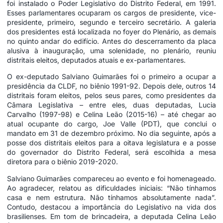
foi instalado o Poder Legislativo do Distrito Federal, em 1991.
Esses parlamentares ocuparam os cargos de presidente, vice-
presidente, primeiro, segundo e terceiro secretário. A galeria
dos presidentes está localizada no foyer do Plenário, as demais
no quinto andar do edifício. Antes do descerramento da placa
alusiva à inauguração, uma solenidade, no plenário, reuniu
distritais eleitos, deputados atuais e ex-parlamentares.
O ex-deputado Salviano Guimarães foi o primeiro a ocupar a
presidência da CLDF, no biênio 1991-92. Depois dele, outros 14
distritais foram eleitos, pelos seus pares, como presidentes da
Câmara Legislativa – entre eles, duas deputadas, Lucia
Carvalho (1997-98) e Celina Leão (2015-16) – até chegar ao
atual ocupante do cargo, Joe Valle (PDT), que conclui o
mandato em 31 de dezembro próximo. No dia seguinte, após a
posse dos distritais eleitos para a oitava legislatura e a posse
do governador do Distrito Federal, será escolhida a mesa
diretora para o biênio 2019-2020.
Salviano Guimarães compareceu ao evento e foi homenageado.
Ao agradecer, relatou as dificuldades iniciais: “Não tínhamos
casa e nem estrutura. Não tínhamos absolutamente nada”.
Contudo, destacou a importância do Legislativo na vida dos
brasilienses. Em tom de brincadeira, a deputada Celina Leão