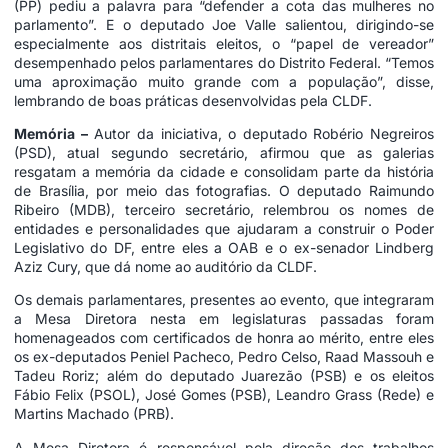
(PP) pediu a palavra para “defender a cota das mulheres no
parlamento”. E o deputado Joe Valle salientou, dirigindo-se
especialmente aos distritais eleitos, o “papel de vereador”
desempenhado pelos parlamentares do Distrito Federal. “Temos
uma aproximação muito grande com a população”, disse,
lembrando de boas práticas desenvolvidas pela CLDF.
Memória –
Autor da iniciativa, o deputado Robério Negreiros
(PSD), atual segundo secretário, afirmou que as galerias
resgatam a memória da cidade e consolidam parte da história
de Brasília, por meio das fotografias. O deputado Raimundo
Ribeiro (MDB), terceiro secretário, relembrou os nomes de
entidades e personalidades que ajudaram a construir o Poder
Legislativo do DF, entre eles a OAB e o ex-senador Lindberg
Aziz Cury, que dá nome ao auditório da CLDF.
Os demais parlamentares, presentes ao evento, que integraram
a Mesa Diretora nesta em legislaturas passadas foram
homenageados com certificados de honra ao mérito, entre eles
os ex-deputados Peniel Pacheco, Pedro Celso, Raad Massouh e
Tadeu Roriz; além do deputado Juarezão (PSB) e os eleitos
Fábio Felix (PSOL), José Gomes (PSB), Leandro Grass (Rede) e
Martins Machado (PRB).
A Mesa Diretora é responsável pela direção dos trabalhos