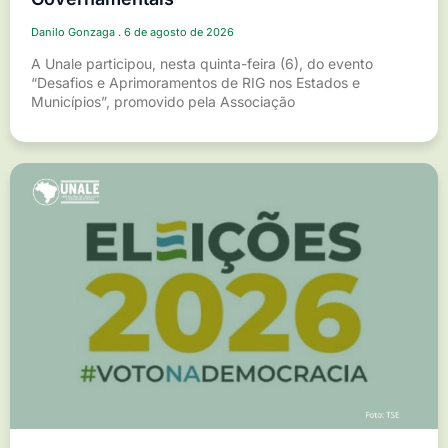
Danilo Gonzaga
6 de agosto de 2026
A Unale participou, nesta quinta-feira (6), do evento
“Desafios e Aprimoramentos de RIG nos Estados e
Municípios”, promovido pela Associação