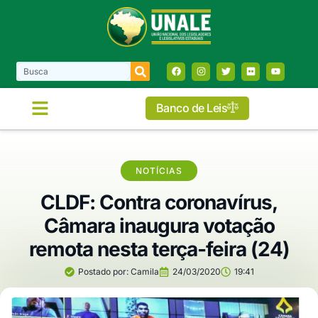
Banco de Leis
COMISSÕES E FRENTES
NOTÍCIAS
CLDF: Contra coronavírus,
Câmara inaugura votação
remota nesta terça-feira (24)
Postado por:
Camila
24/03/2020
19:41