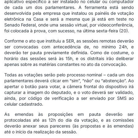
aplicativo específico a ser instalado no celular ou computador
de cada um dos parlamentares. A ferramenta está sendo
desenvolvida pela empresa que instalou os painéis de votação
eletrônica na Casa e será a mesma que já está em teste no
Senado Federal, onde uma sessão virtual, por videoconferência,
foi colocada à prova, com sucesso, na última sexta-feira (20).
Conforme o ato que instituiu a SER, as sessões remotas deverão
ser convocadas com antecedência de, no mínimo 24h, e
deverão ter pauta previamente definida. Como de costume, o
horário das sessões será às 15h, e os distritais irão deliberar
apenas sobre as matérias constantes no ato da convocação.
Todas as votações serão pelo processo nominal – cada um dos
parlamentares deverá clicar em “sim”, “não” ou “abstenção”. Ao
apertar o botão para votar, a câmera frontal do dispositivo irá
capturar a imagem do deputado, e o voto deverá ser validado,
ainda, por código de verificação a ser enviado por SMS ao
celular cadastrado.
As emendas às proposições em pauta deverão ser
protocoladas até as 12h do dia da votação, e as comissões
deverão anexar seus pareceres (às propostas e às emendas)
até o início da realização da sessão.