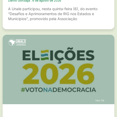
Danilo Gonzaga
6 de agosto de 2026
A Unale participou, nesta quinta-feira (6), do evento
“Desafios e Aprimoramentos de RIG nos Estados e
Municípios”, promovido pela Associação