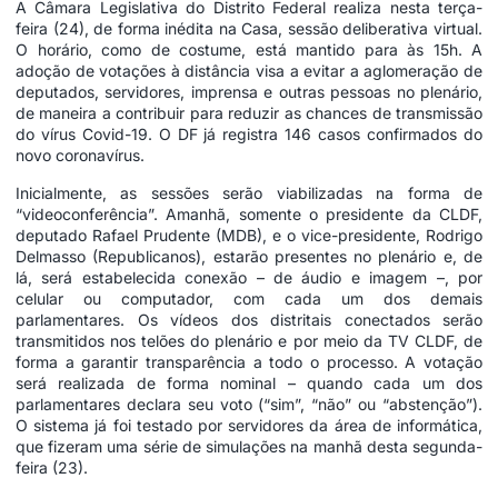
A Câmara Legislativa do Distrito Federal realiza nesta terça-
feira (24), de forma inédita na Casa, sessão deliberativa virtual.
O horário, como de costume, está mantido para às 15h. A
adoção de votações à distância visa a evitar a aglomeração de
deputados, servidores, imprensa e outras pessoas no plenário,
de maneira a contribuir para reduzir as chances de transmissão
do vírus Covid-19. O DF já registra 146 casos confirmados do
novo coronavírus.
Inicialmente, as sessões serão viabilizadas na forma de
“videoconferência”. Amanhã, somente o presidente da CLDF,
deputado Rafael Prudente (MDB), e o vice-presidente, Rodrigo
Delmasso (Republicanos), estarão presentes no plenário e, de
lá, será estabelecida conexão – de áudio e imagem –, por
celular ou computador, com cada um dos demais
parlamentares. Os vídeos dos distritais conectados serão
transmitidos nos telões do plenário e por meio da
TV CLDF,
de
forma a garantir transparência a todo o processo. A votação
será realizada de forma nominal – quando cada um dos
parlamentares declara seu voto (“sim”, “não” ou “abstenção”).
O sistema já foi testado por servidores da área de informática,
que fizeram uma série de simulações na manhã desta segunda-
feira (23).