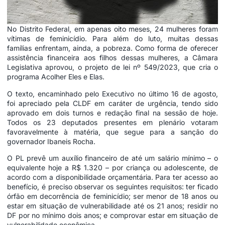
No Distrito Federal, em apenas oito meses, 24 mulheres foram
vítimas de feminicídio. Para além do luto, muitas dessas
famílias enfrentam, ainda, a pobreza. Como forma de oferecer
assistência financeira aos filhos dessas mulheres, a Câmara
Legislativa aprovou, o projeto de lei nº 549/2023, que cria o
programa Acolher Eles e Elas.
O texto, encaminhado pelo Executivo no último 16 de agosto,
foi apreciado pela CLDF em caráter de urgência, tendo sido
aprovado em dois turnos e redação final na sessão de hoje.
Todos os 23 deputados presentes em plenário votaram
favoravelmente à matéria, que segue para a sanção do
governador Ibaneis Rocha.
O PL prevê um auxílio financeiro de até um salário mínimo – o
equivalente hoje a R$ 1.320 – por criança ou adolescente, de
acordo com a disponibilidade orçamentária. Para ter acesso ao
benefício, é preciso observar os seguintes requisitos: ter ficado
órfão em decorrência de feminicídio; ser menor de 18 anos ou
estar em situação de vulnerabilidade até os 21 anos; residir no
DF por no mínimo dois anos; e comprovar estar em situação de
vulnerabilidade econômica.