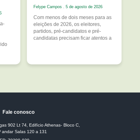
Felype Campos
5 de agosto de 2026
6
Com menos de dois meses para as
a-
eleições de 2026, os eleitores,
partidos, pré-candidatos e pré-
candidatas precisam ficar atentos a
vido
Fale conosco
gas 902 Lt 74, Edifício Athenas- Bloco C,
º andar Salas 120 a 131