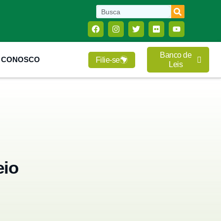
Banco de
E CONOSCO
Filie-se
Leis
eio