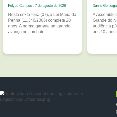
Felype Campos
7 de agosto de 2026
Danilo Gonzag
Nesta sexta-feira (07), a Lei Maria da
A Assembleia
Penha (11.340/2006) completa 20
Grande do N
anos. A norma garante um grande
audiência p
avanço no combate
aos 10 anos