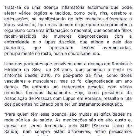
Trata-se de uma doença inflamatória autoimune que pode
afetar vários órgãos e tecidos, como pele, rins, cérebro e
articulações, se manifestando de três maneiras diferentes: o
lúpus sistêmico, tipo mais comum e que pode comprometer o
organismo com uma inflamação; o neonatal, que acomete filhos
recém-nascidos de mulheres diagnosticadas com a
enfermidade e o lúpus discoide, que atinge a pele dos
pacientes, que apresentam lesões avermelhadas,
principalmente no rosto, nuca e couro cabeludo.
Uma das pacientes que convivem com a doença em Roraima é
Hildilene da Silva, de 34 anos, que começou a sentir os
sintomas desde 2010, no pós-parto da filha, como dores
vasculares e musculares, mas só foi diagnosticada um ano
depois. Ela enfrenta um tratamento pesado, com vários
remédios tomados diariamente. Hoje, como presidente da
Associação de Pessoas com Lúpus em Roraima, ressalta a luta
dos pacientes no Estado para ter um tratamento adequado.
“Para quem tem essa doença, são muitas as dificuldades na
rede pública de saúde. As medicações são de alto custo e,
apesar de serem fornecidas pelo SUS [Sistema Único de
Saúde], nem sempre estão disponíveis, então precisamos