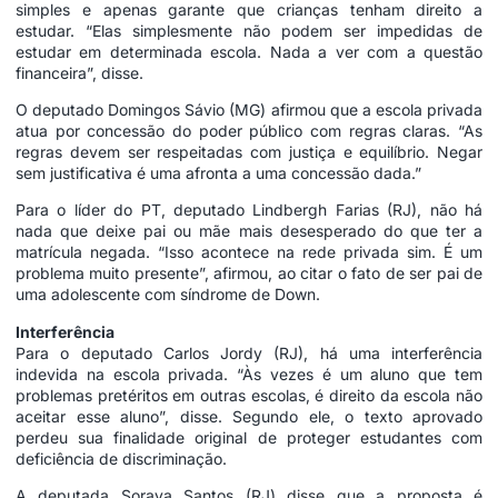
simples e apenas garante que crianças tenham direito a
estudar. “Elas simplesmente não podem ser impedidas de
estudar em determinada escola. Nada a ver com a questão
financeira”, disse.
O deputado Domingos Sávio (MG) afirmou que a escola privada
atua por concessão do poder público com regras claras. “As
regras devem ser respeitadas com justiça e equilíbrio. Negar
sem justificativa é uma afronta a uma concessão dada.”
Para o líder do PT, deputado Lindbergh Farias (RJ), não há
nada que deixe pai ou mãe mais desesperado do que ter a
matrícula negada. “Isso acontece na rede privada sim. É um
problema muito presente”, afirmou, ao citar o fato de ser pai de
uma adolescente com síndrome de Down.
Interferência
Para o deputado Carlos Jordy (RJ), há uma interferência
indevida na escola privada. “Às vezes é um aluno que tem
problemas pretéritos em outras escolas, é direito da escola não
aceitar esse aluno”, disse. Segundo ele, o texto aprovado
perdeu sua finalidade original de proteger estudantes com
deficiência de discriminação.
A deputada Soraya Santos (RJ) disse que a proposta é