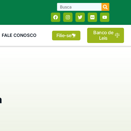
Banco de
Filie-se
FALE CONOSCO
Leis
a