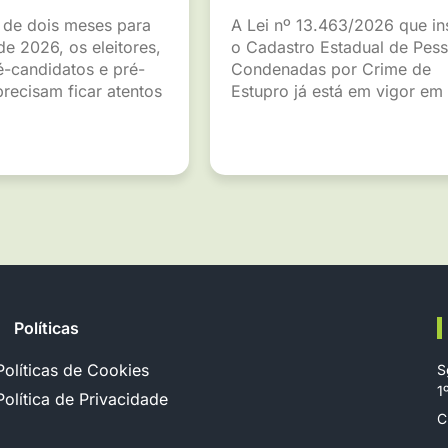
de dois meses para
A Lei nº 13.463/2026 que ins
de 2026, os eleitores,
o Cadastro Estadual de Pes
é-candidatos e pré-
Condenadas por Crime de
recisam ficar atentos
Estupro já está em vigor em
Políticas
Políticas de Cookies
S
1
Política de Privacidade
C