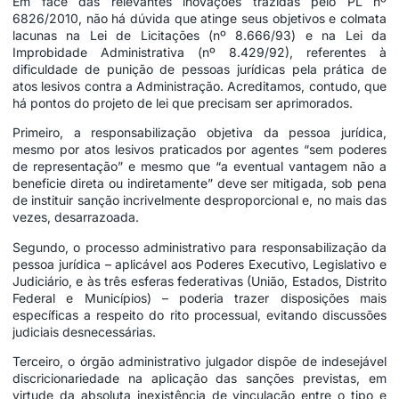
Em face das relevantes inovações trazidas pelo PL nº
6826/2010, não há dúvida que atinge seus objetivos e colmata
lacunas na Lei de Licitações (nº 8.666/93) e na Lei da
Improbidade Administrativa (nº 8.429/92), referentes à
dificuldade de punição de pessoas jurídicas pela prática de
atos lesivos contra a Administração. Acreditamos, contudo, que
há pontos do projeto de lei que precisam ser aprimorados.
Primeiro, a responsabilização objetiva da pessoa jurídica,
mesmo por atos lesivos praticados por agentes “sem poderes
de representação” e mesmo que “a eventual vantagem não a
beneficie direta ou indiretamente” deve ser mitigada, sob pena
de instituir sanção incrivelmente desproporcional e, no mais das
vezes, desarrazoada.
Segundo, o processo administrativo para responsabilização da
pessoa jurídica – aplicável aos Poderes Executivo, Legislativo e
Judiciário, e às três esferas federativas (União, Estados, Distrito
Federal e Municípios) – poderia trazer disposições mais
específicas a respeito do rito processual, evitando discussões
judiciais desnecessárias.
Terceiro, o órgão administrativo julgador dispõe de indesejável
discricionariedade na aplicação das sanções previstas, em
virtude da absoluta inexistência de vinculação entre o tipo e