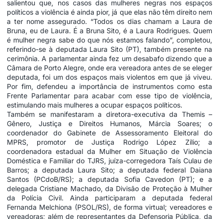
salientou que, nos casos das mulheres negras nos espaços
políticos a violência é ainda pior, já que elas não têm direito nem
a ter nome assegurado. “Todos os dias chamam a Laura de
Bruna, eu de Laura. É a Bruna Sito, é a Laura Rodrigues. Quem
é mulher negra sabe do que nós estamos falando”, completou,
referindo-se à deputada Laura Sito (PT), também presente na
cerimônia. A parlamentar ainda fez um desabafo dizendo que a
Câmara de Porto Alegre, onde era vereadora antes de se eleger
deputada, foi um dos espaços mais violentos em que já viveu.
Por fim, defendeu a importância de instrumentos como esta
Frente Parlamentar para acabar com esse tipo de violência,
estimulando mais mulheres a ocupar espaços políticos.
Também se manifestaram a diretora-executiva da Themis –
Gênero, Justiça e Direitos Humanos, Márcia Soares; o
coordenador do Gabinete de Assessoramento Eleitoral do
MPRS, promotor de Justiça Rodrigo López Zílio; a
coordenadora estadual da Mulher em Situação de Violência
Doméstica e Familiar do TJRS, juíza-corregedora Taís Culau de
Barros; a deputada Laura Sito; a deputada federal Daiana
Santos (PCdoB/RS); a deputada Sofia Cavedon (PT); e a
delegada Cristiane Machado, da Divisão de Proteção à Mulher
da Polícia Civil. Ainda participaram a deputada federal
Fernanda Melchiona (PSOL/RS), de forma virtual; vereadores e
vereadoras; além de representantes da Defensoria Pública, da