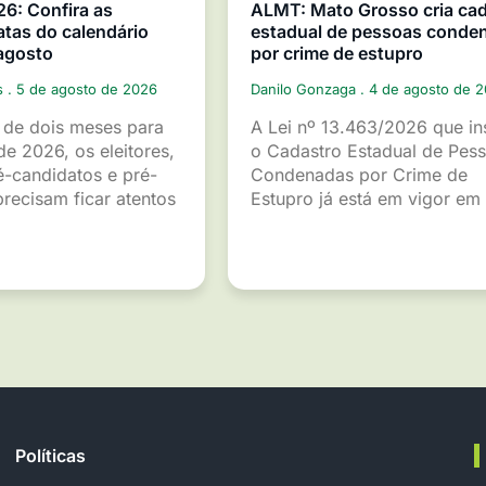
26: Confira as
ALMT: Mato Grosso cria ca
atas do calendário
estadual de pessoas conde
 agosto
por crime de estupro
s
5 de agosto de 2026
Danilo Gonzaga
4 de agosto de 
de dois meses para
A Lei nº 13.463/2026 que ins
de 2026, os eleitores,
o Cadastro Estadual de Pes
é-candidatos e pré-
Condenadas por Crime de
recisam ficar atentos
Estupro já está em vigor em
Políticas