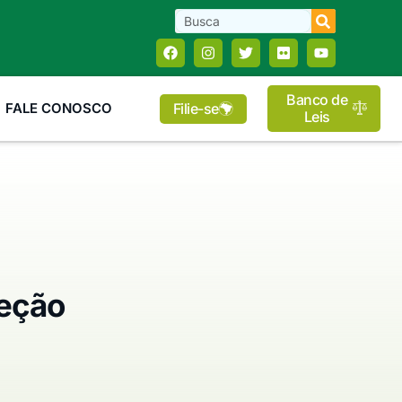
Banco de
Filie-se
FALE CONOSCO
Leis
teção