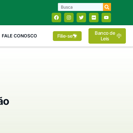
Banco de
Filie-se
FALE CONOSCO
Leis
ão