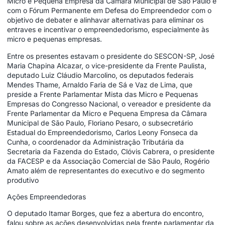
Micro e Pequena Empresa da Câmara Municipal de São Paulo e
com o Fórum Permanente em Defesa do Empreendedor com o
objetivo de debater e alinhavar alternativas para eliminar os
entraves e incentivar o empreendedorismo, especialmente às
micro e pequenas empresas.
Entre os presentes estavam o presidente do SESCON-SP, José
Maria Chapina Alcazar, o vice-presidente da Frente Paulista,
deputado Luiz Cláudio Marcolino, os deputados federais
Mendes Thame, Arnaldo Faria de Sá e Vaz de Lima, que
preside a Frente Parlamentar Mista das Micro e Pequenas
Empresas do Congresso Nacional, o vereador e presidente da
Frente Parlamentar da Micro e Pequena Empresa da Câmara
Municipal de São Paulo, Floriano Pesaro, o subsecretário
Estadual do Empreendedorismo, Carlos Leony Fonseca da
Cunha, o coordenador da Administração Tributária da
Secretaria da Fazenda do Estado, Clóvis Cabrera, o presidente
da FACESP e da Associação Comercial de São Paulo, Rogério
Amato além de representantes do executivo e do segmento
produtivo
Ações Empreendedoras
O deputado Itamar Borges, que fez a abertura do encontro,
falou sobre as ações desenvolvidas pela frente parlamentar da