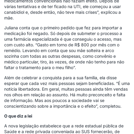
medicamentos convencionais não faziam efeito. Depois de
várias tentativas e de ter ficado na UTI, ele começou a usar
canabidiol e, desde então, não teve mais crises”, explicou a
mãe.
Juliana conta que o primeiro pedido que fez para importar a
medicação foi negado. Só depois de submeter o processo a
uma farmácia especializada é que conseguiu o acesso, mas
com custo alto. “Gasto em torno de R$ 800 por mês com o
remédio. Levando em conta que sou mãe solteira e arco
sozinha com todas as outras despesas, como convênio e
médico particular, tiro, às vezes, de onde não tenho para não
faltar o tratamento para o meu filho”.
Além de celebrar a conquista para a sua família, ela disse
esperar que cada vez mais pessoas sejam beneficiadas. “É uma
notícia libertadora. Em geral, muitas pessoas ainda têm vendas
nos olhos em relação ao assunto. Há muito preconceito e falta
de informação. Mas aos poucos a sociedade vai se
conscientizando sobre a importância e o efeito”, completou.
O que diz a lei
A nova legislação estabelece que a rede estadual pública de
Saúde e a rede privada conveniada ao SUS fornecerão, de