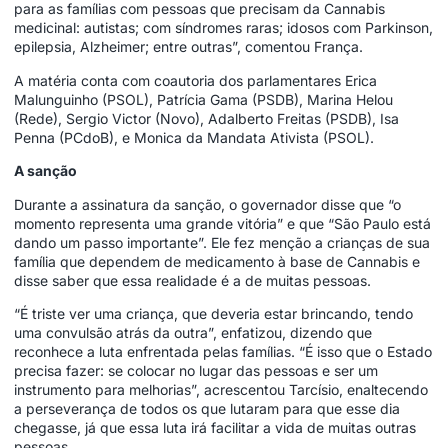
para as famílias com pessoas que precisam da Cannabis
medicinal: autistas; com síndromes raras; idosos com Parkinson,
epilepsia, Alzheimer; entre outras”, comentou França.
A matéria conta com coautoria dos parlamentares Erica
Malunguinho (PSOL), Patrícia Gama (PSDB), Marina Helou
(Rede), Sergio Victor (Novo), Adalberto Freitas (PSDB), Isa
Penna (PCdoB), e Monica da Mandata Ativista (PSOL).
A sanção
Durante a assinatura da sanção, o governador disse que “o
momento representa uma grande vitória” e que “São Paulo está
dando um passo importante”. Ele fez menção a crianças de sua
família que dependem de medicamento à base de Cannabis e
disse saber que essa realidade é a de muitas pessoas.
“É triste ver uma criança, que deveria estar brincando, tendo
uma convulsão atrás da outra”, enfatizou, dizendo que
reconhece a luta enfrentada pelas famílias. “É isso que o Estado
precisa fazer: se colocar no lugar das pessoas e ser um
instrumento para melhorias”, acrescentou Tarcísio, enaltecendo
a perseverança de todos os que lutaram para que esse dia
chegasse, já que essa luta irá facilitar a vida de muitas outras
pessoas.