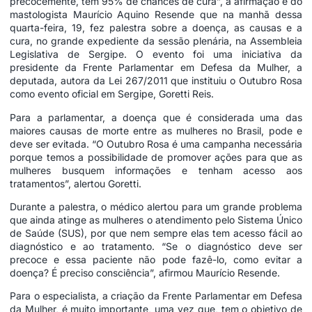
precocemente, tem 95% de chances de cura”, a afirmação é do
mastologista Maurício Aquino Resende que na manhã dessa
quarta-feira, 19, fez palestra sobre a doença, as causas e a
cura, no grande expediente da sessão plenária, na Assembleia
Legislativa de Sergipe. O evento foi uma iniciativa da
presidente da Frente Parlamentar em Defesa da Mulher, a
deputada, autora da Lei 267/2011 que instituiu o Outubro Rosa
como evento oficial em Sergipe, Goretti Reis.
Para a parlamentar, a doença que é considerada uma das
maiores causas de morte entre as mulheres no Brasil, pode e
deve ser evitada. “O Outubro Rosa é uma campanha necessária
porque temos a possibilidade de promover ações para que as
mulheres busquem informações e tenham acesso aos
tratamentos”, alertou Goretti.
Durante a palestra, o médico alertou para um grande problema
que ainda atinge as mulheres o atendimento pelo Sistema Único
de Saúde (SUS), por que nem sempre elas tem acesso fácil ao
diagnóstico e ao tratamento. “Se o diagnóstico deve ser
precoce e essa paciente não pode fazê-lo, como evitar a
doença? É preciso consciência”, afirmou Maurício Resende.
Para o especialista, a criação da Frente Parlamentar em Defesa
da Mulher, é muito importante, uma vez que, tem o objetivo de