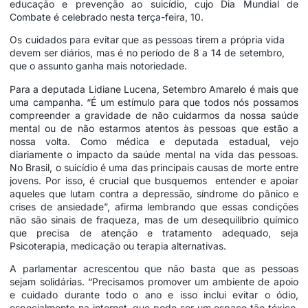
educação e prevenção ao suicídio, cujo Dia Mundial de
Combate é celebrado nesta terça-feira, 10.
Os cuidados para evitar que as pessoas tirem a própria vida
devem ser diários, mas é no período de 8 a 14 de setembro,
que o assunto ganha mais notoriedade.
Para a deputada Lidiane Lucena, Setembro Amarelo é mais que
uma campanha. “É um estímulo para que todos nós possamos
compreender a gravidade de não cuidarmos da nossa saúde
mental ou de não estarmos atentos às pessoas que estão a
nossa volta. Como médica e deputada estadual, vejo
diariamente o impacto da saúde mental na vida das pessoas.
No Brasil, o suicídio é uma das principais causas de morte entre
jovens. Por isso, é crucial que busquemos entender e apoiar
aqueles que lutam contra a depressão, síndrome do pânico e
crises de ansiedade”, afirma lembrando que essas condições
não são sinais de fraqueza, mas de um desequilíbrio químico
que precisa de atenção e tratamento adequado, seja
Psicoterapia, medicação ou terapia alternativas.
A parlamentar acrescentou que não basta que as pessoas
sejam solidárias. “Precisamos promover um ambiente de apoio
e cuidado durante todo o ano e isso inclui evitar o ódio,
especialmente na internet, que pode ser um espaço tão tóxico.