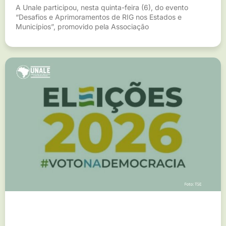
A Unale participou, nesta quinta-feira (6), do evento
“Desafios e Aprimoramentos de RIG nos Estados e
Municípios”, promovido pela Associação